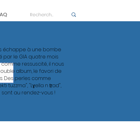
FAQ
nès échappe à une bombe
é par le GIA quatre mois
 comme ressuscité, il nous
ouble album, le favori de
s. Des perles comme
ti tuzzma", "Lɣella n ṭṛad",
t" sont au rendez-vous !