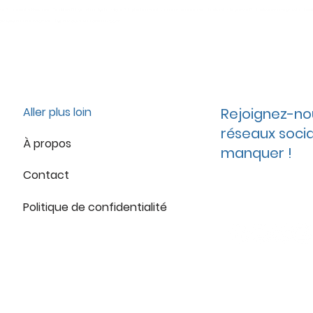
zzma PH. asmekthi thouzma Yir aṭṭan PH. yir attan Lɣella n ṭṛad PH. lghella n trad La soeur musulmane Taâkumt n tegrawla PH. taekwemt n tegrawla I
wliw PH. lmut begrawli Tiɣṛi n tağğalt PH. tighri n taggalt
Aller plus loin
Rejoignez-no
réseaux socia
À propos
manquer !
Contact
Politique de confidentialité