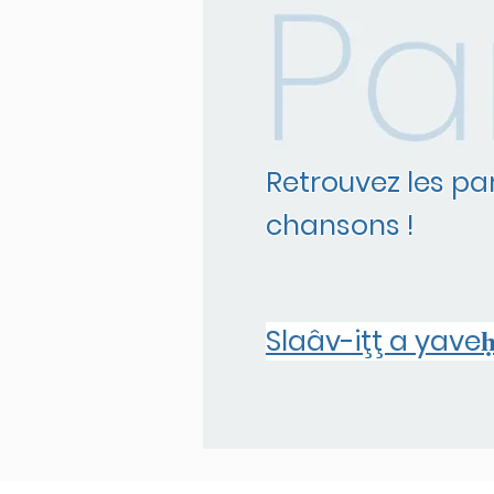
Retrouvez les pa
chansons !
Slaâv-iţţ a yaveḥ