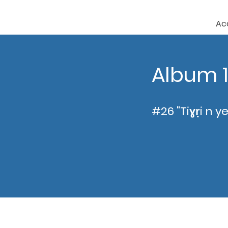
Ac
Album 
#26 "Tiɣṛi n 