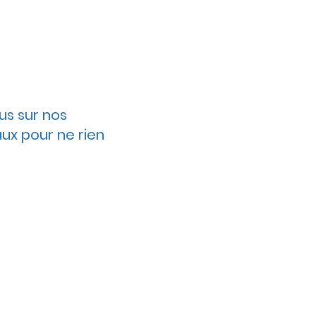
meṭṭawen-iw PH. imettawen Tiɣṛi n yemma PH. tighri gemma Tuzzma PH.
us sur nos
ux pour ne rien