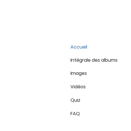
Asirem Tameddit b ass PH. tamedit bwas Avrid n tdukli PH. avrid n tdoukli Asmekti tu
touzma / tuzma Lḥif n ngger PH. lhif nenger AA. anagh lamer chvigh thizyaw Lmut n ugra
Accueil
Intégrale des albums
Images
Vidéos
Quiz
FAQ