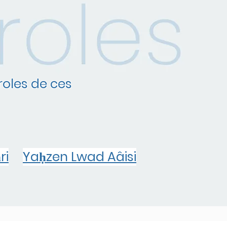
roles de ces
ri
Yaḥzen Lwad Aâisi