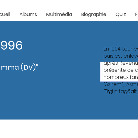
cueil
Albums
Multimédia
Biographie
Quiz
1996
En 1994, Lou
puis est enlev
après. Revenu
yemma (DV)"
présente ce d
nombreux fan
"Asirem", "Asmek
"Tiɣṛi n tağğal