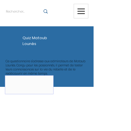
Quiz Matoub
Lounès
Ce questionnaire s'adresse aux admirateurs de Matoub
Lounès. Conçu pour les passionnés, il permet de tester
leurs connaissances sur la vie du rebelle et de le
redécouvrir en même temps.