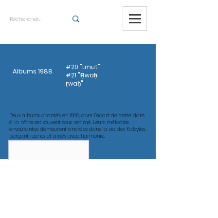
#20 "Lmut"
Albums 1988
#21 "Ṛwaḥ
ṛwaḥ"
Deux albums chantés en 1988, dont l'écart de cette date
à la nôtre est souvent sous-estimé. Leurs mélodies
envoûtantes demeurent ancrées dans la vie des Kabyles,
berçant jeunes et aînés avec harmonie.